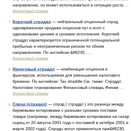
направлении, он может использоваться в ситуации роста …
Финансовый словарь
Короткий стрэддл
— нейтральный опционный спрэд,
7
одновременная продажа опционов пут и колл с
одинаковыми ценами и сроками исполнения. Короткий
стрэддл характеризуется ограниченной потенциальной
прибылью и неограниченным риском по обоим
направлениям. По английски:&#8230; …
Финансовый словарь
Налоговый стрэддл
— комбинация опционов и
8
фьючерсов, используемая для уменьшения налогового
бремени. По английски: Tax straddle См. также: Стрэддл
Налоговое планирование Финансовый словарь Финам …
Финансовый словарь
Спрэд (стрэддл)
— спрэд ( стрэддл ) это разница между
9
биржевыми котировками с разными сроками поставки
товара (например, между биржевыми котировками на сахар
сырец от 20 августа 2001 года с поставкой в октябре 2001 и
марте 2002 года). Спрэды могут применяться при&#8230;