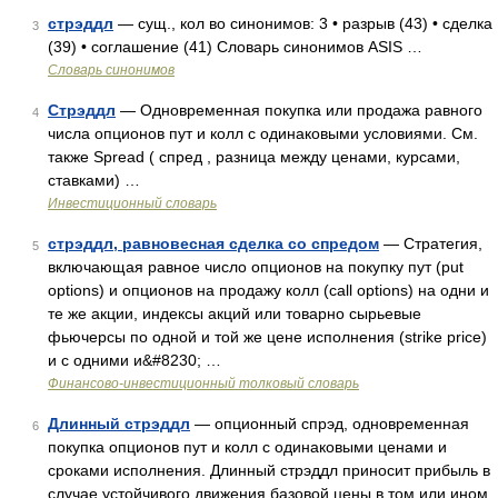
стрэддл
— сущ., кол во синонимов: 3 • разрыв (43) • сделка
3
(39) • соглашение (41) Словарь синонимов ASIS …
Словарь синонимов
Стрэддл
— Одновременная покупка или продажа равного
4
числа опционов пут и колл с одинаковыми условиями. См.
также Spread ( спред , разница между ценами, курсами,
ставками) …
Инвестиционный словарь
стрэддл, равновесная сделка со спредом
— Стратегия,
5
включающая равное число опционов на покупку пут (put
options) и опционов на продажу колл (call options) на одни и
те же акции, индексы акций или товарно сырьевые
фьючерсы по одной и той же цене исполнения (strike price)
и с одними и&#8230; …
Финансово-инвестиционный толковый словарь
Длинный стрэддл
— опционный спрэд, одновременная
6
покупка опционов пут и колл с одинаковыми ценами и
сроками исполнения. Длинный стрэддл приносит прибыль в
случае устойчивого движения базовой цены в том или ином