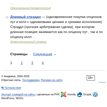
…
Официальная терминология
Длинный стрэддл
— (одновременная покупка опционов
10
пут и колл с одинаковыми ценами и сроками исполнения)
Стрэддл (срочная арбитражная сделка), при котором
длинная позиция занимается как по опциону пут , так и по
опциону колл …
Инвестиционный словарь
Страницы
Следующая
→
1
2
3
4
© Академик, 2000-2026
18+
Обратная связь:
Техподдержка
,
Реклама на сайте
👣 Путешествия
Экспорт словарей на сайты
, сделанные на PHP,
Joomla,
Drupal,
WordPress, MODx.